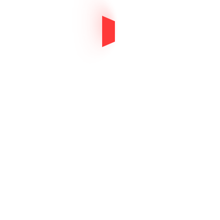
ebsite was sus
-ul dumneavoastră a fost s
*For more details please contact us at support@royalsystems.m
ulte detalii vă rugăm să ne contactați pe email-ul support@r